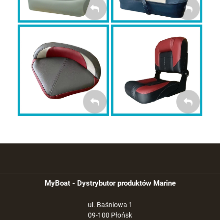
MYBOAT BASS
MYBOAT Casting
Premium
FOTELE
SPINNING
BASS PREMIUM
MyBoat - Dystrybutor produktów Marine
ul. Baśniowa 1
09-100 Płońsk