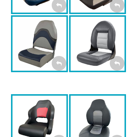
Fotele SPRINGFIELD
Fotele TEMPRESS
Navi Style
Folding
FOTELE
FOTELE
NAVISTYLE
FOLDING
MYBOAT Kubełkowy
MYBOAT Fish Pro
FISH PRO
FLIP-UP