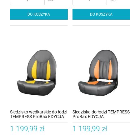
DO KOSZYKA
DO KOSZYKA
Siedzisko wędkarskie do łodzi
Siedziska do łodzi TEMPRESS
TEMPRESS ProBax EDYCJA
ProBax EDYCJA
LIMITOWANA Charcoal-
LIMITOWANA Grafitowo
Żółty-Carbon
Pomarańczowy
1 199,99 zł
1 199,99 zł