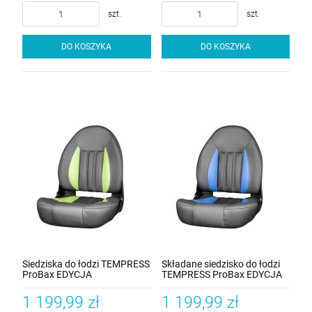
szt.
szt.
DO KOSZYKA
DO KOSZYKA
Siedziska do łodzi TEMPRESS
Składane siedzisko do łodzi
ProBax EDYCJA
TEMPRESS ProBax EDYCJA
LIMITOWANA Grafitowo
LIMITOWANA Grafitowo
Seledynowy
Niebieski
1 199,99 zł
1 199,99 zł