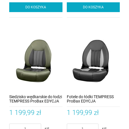
DO KOSZYKA
DO KOSZYKA
Siedzisko wędkarskie do łodzi
Fotele do łódki TEMPRESS
TEMPRESS ProBax EDYCJA
ProBax EDYCJA
LIMITOWANA Zielone
LIMITOWANA Charcoal-
Sterling-Carbon
1 199,99 zł
1 199,99 zł
szt.
szt.