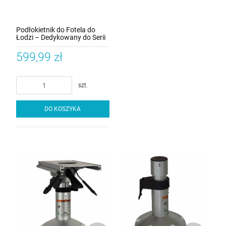
Podłokietnik do Fotela do
Łodzi – Dedykowany do Serii
Probax i FISH King | myBoat
599,99 zł
szt.
DO KOSZYKA
Nogi regulowane GAS
Nogi regulowane
/ Teleskop
ręcznie
NOGI GAS /
NOGI RĘCZNE
TELESKOP