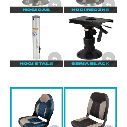
Seria BLACK
Nogi bez regulacji
wysokości
NOGI W
KOLORZE
NOGI STAŁE
CZARNYM
Fotele SPRINGFIELD
Fotele SPRINGFIELD
Premium Sport
Skipper
FOTELE
FOTELE SKIPPER
PREMSPORT