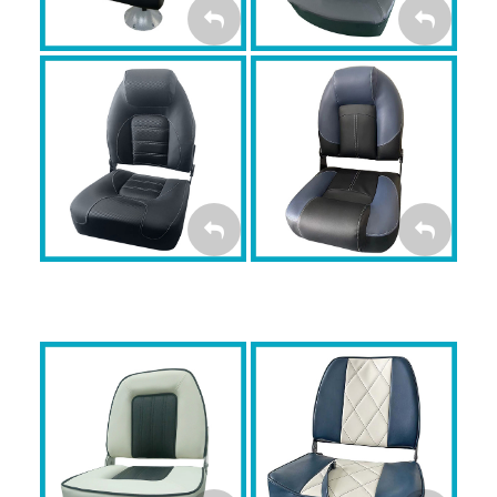
MYBOAT BASS
MYBOAT OEM
Premium
Premium
BASS PREMIUM
OEM PREMIUM
MYBOAT Economy
MYBOAT Economy
Plus
ECONOMY
ECONOMY PLUS