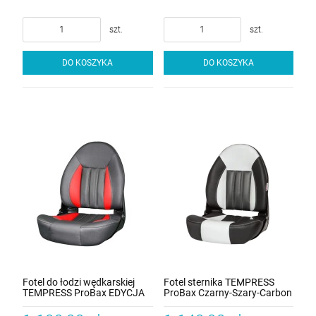
szt.
szt.
DO KOSZYKA
DO KOSZYKA
Fotel do łodzi wędkarskiej
Fotel sternika TEMPRESS
TEMPRESS ProBax EDYCJA
ProBax Czarny-Szary-Carbon
LIMITOWANA Grafitowo
Czerwony