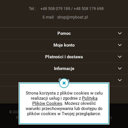
Tel.:
+48 508 079 189 / +48 508 179 698
E-mail:
shop@myboat.pl
Pomoc
Moje konto
Płatności i dostawa
Informacje
O nas
Strona korzysta z plików cookies w celu
realizacji usług i zgodnie z
Polityką
Plików Cookies
. Możesz określić
warunki przechowywania lub dostępu do
© 2026 myboat.pl. Wszelkie prawa zastrzeżone.
plików cookies w Twojej przeglądarce.
Styl graficzny i aplikacje ShopGadget.pl
Sklep internetowy
Shoper.pl