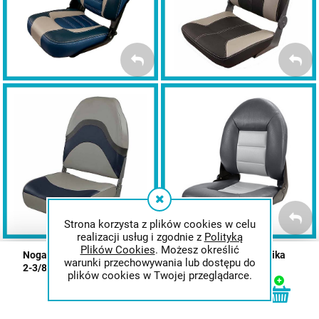
FOTELE
FOTELE SKIPPER
PREMSPORT
Fotele TEMPRESS Navi
Fotele SPRINGFIELD
Folding
Style
FOTELE
FOTELE
NAVISTYLE
FOLDING
Strona korzysta z plików cookies w celu
realizacji usług i zgodnie z
Polityką
Plików Cookies
. Możesz określić
Noga do łodzi SPRINGFIELD z gniazdem pod fotel sternika
warunki przechowywania lub dostępu do
2-3/8 cala regulowana manualnie 32-40 cm
plików cookies w Twojej przeglądarce.