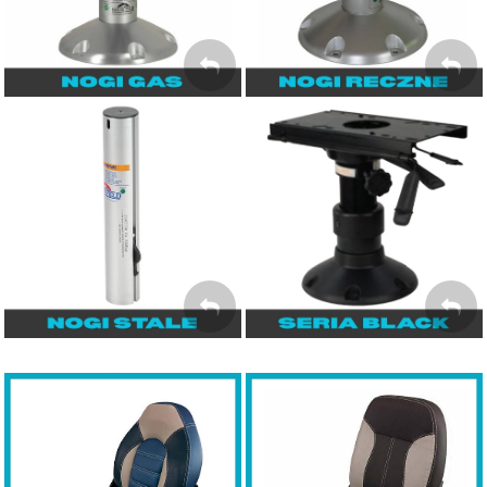
TELESKOP
Seria BLACK
Nogi bez regulacji
wysokości
NOGI W
KOLORZE
NOGI STAŁE
CZARNYM
Fotele SPRINGFIELD
Fotele SPRINGFIELD
Premium Sport
Skipper