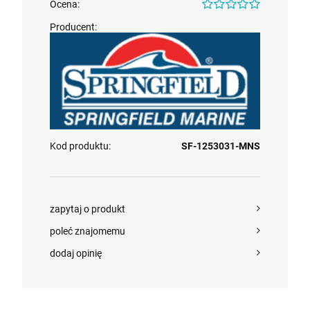
Ocena:
Producent:
Kod produktu:
SF-1253031-MNS
zapytaj o produkt
poleć znajomemu
Seria BLACK Obrotowa podstawa fotela z
dodaj opinię
blokadą obrotu pod nogę fotela 2-3/8 cala
249,99 zł