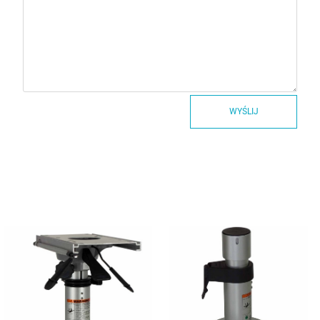
WYŚLIJ
Nogi regulowane GAS /
Nogi regulowane ręcznie
Teleskop
NOGI RĘCZNE
NOGI GAS /
TELESKOP