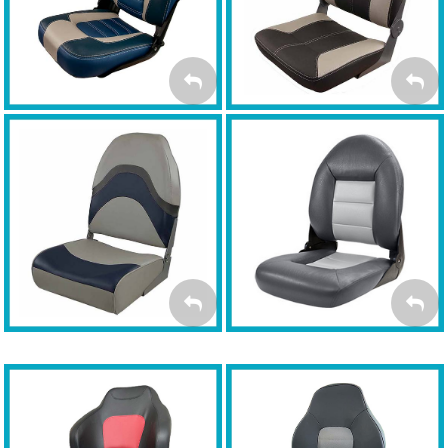
FOTELE
FOTELE SKIPPER
PREMSPORT
Fotele TEMPRESS Navi
Fotele SPRINGFIELD
Folding
Style
FOTELE
FOTELE
NAVISTYLE
FOLDING