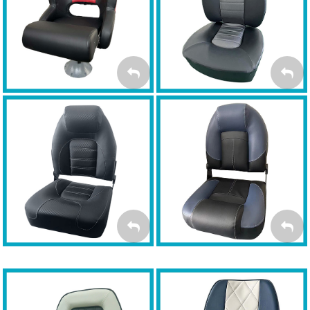
MYBOAT Kubełkowy
MYBOAT Fish Pro
FISH PRO
FLIP-UP
MYBOAT BASS Premium
MYBOAT OEM Premium
BASS PREMIUM
OEM PREMIUM