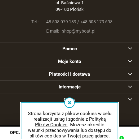
ul. Baśniowa 1
09-100 Płońsk
Tel.:
+48 508 079 189 / +48 508 179 698
E-mail:
shop@myboat.pl
Pomoc
Moje konto
Płatności i dostawa
Informacje
O nas
Strona korzysta z plików cookies w celu
realizacji usług i zgodnie z
Polityką
Plików Cookies
. Możesz określić
warunki przechowywania lub dostępu do
OPCJA 1a Podstawa pod fotel na ławeczkę Springfield
© 2026 myboat.pl. Wszelkie prawa zastrzeżone.
plików cookies w Twojej przeglądarce.