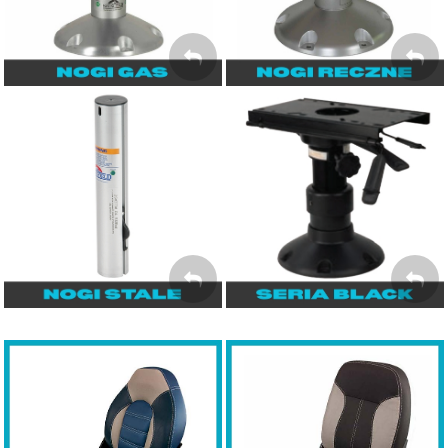
Seria BLACK
Nogi bez regulacji
wysokości
NOGI W
KOLORZE
NOGI STAŁE
CZARNYM
Fotele SPRINGFIELD
Fotele SPRINGFIELD
Premium Sport
Skipper