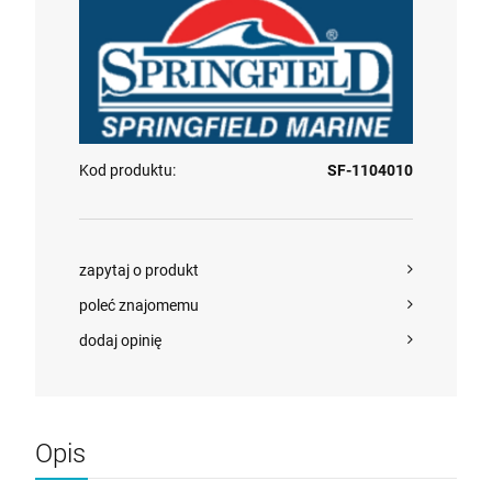
Kod produktu:
SF-1104010
zapytaj o produkt
poleć znajomemu
Seria BLACK Obrotowa podstawa fotela z
dodaj opinię
blokadą obrotu pod nogę fotela 2-3/8 cala
249,99 zł
Opis
szt.