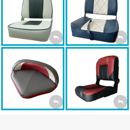
MYBOAT Economy Plus
MYBOAT Economy
ECONOMY PLUS
ECONOMY
MYBOAT Casting
MYBOAT BASS Premium
FOTELE
BASS PREMIUM
SPINNING