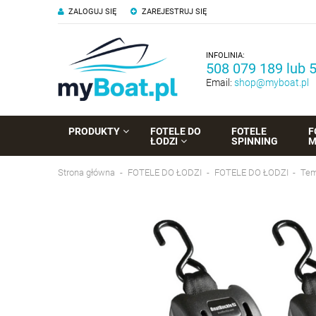
ZALOGUJ SIĘ
ZAREJESTRUJ SIĘ
INFOLINIA:
508 079 189 lub 
Email:
shop@myboat.pl
PRODUKTY
FOTELE DO
FOTELE
F
ŁODZI
SPINNING
M
Strona główna
FOTELE DO ŁODZI
FOTELE DO ŁODZI
Tem