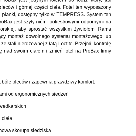
Składany fotel
leców i górnej części ciała. Fotel ten wyposażony
spinningowy PREMIUM
Grafitowy Siedzisko
j pianki, dostępny tylko w TEMPRESS. System ten
399,99 zł
Springfield
roBax jest szyty nićmi poliestrowymi odpornymi na
morskiej, aby sprostać wszystkim żywiołom. Rama
+
ający montaż dowolnego systemu montażowego lub
szt.
-
 stali nierdzewnej z łatą Loctite. Przejmij kontrolę
ę nad swoim ciałem i zmień fotel na ProBax firmy
DO KOSZYKA
 bóle pleców i zapewnia prawdziwy komfort.
rtami od ergonomicznych siedzeń
 wędkarskich
 ciała
enowa skorupa siedziska