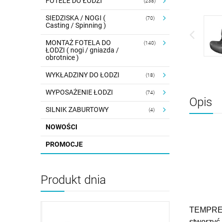
FOTELE DO ŁODZI
(238)
SIEDZISKA / NOGI (
(70)
Casting / Spinning )
MONTAŻ FOTELA DO
(140)
ŁODZI ( nogi / gniazda /
obrotnice )
WYKŁADZINY DO ŁODZI
(18)
WYPOSAŻENIE ŁODZI
(74)
Opis
SILNIK ZABURTOWY
(4)
NOWOŚCI
PROMOCJE
Produkt dnia
TEMPRESS
stworzyć