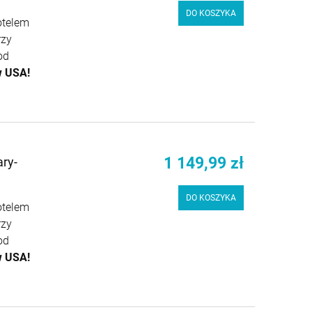
DO KOSZYKA
otelem
rzy
od
w USA!
1 149,99 zł
ry-
DO KOSZYKA
otelem
rzy
od
w USA!