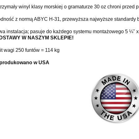
rzymały winyl klasy morskiej o gramaturze 30 oz chroni przed p
dność z normą ABYC H-31, przewyższa najwyższe standardy b
wa instalacja; pasuje do każdego systemu montażowego 5 ¼" x 
DSTAWY W NASZYM SKLEPIE!
it wagi 250 funtów = 114 kg
produkowano w USA