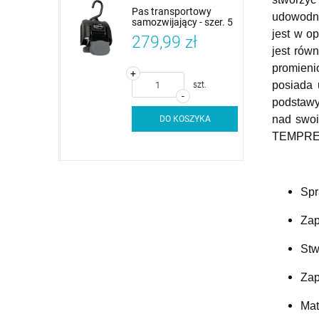
a fotel do
Pas transportowy
udowodni
field FISH
samozwijający - szer. 5
ie oparcie
cm, dł. 110 cm -
jest w o
zł
279,99 zł
ny/Carbon
NAJCZĘŚCIEJ
jest rów
WYBIERANY PAS
PRZEZ KLIENTÓW
promieni
+
posiada 
szt.
szt.
-
podstawy 
nad swoi
SZYKA
DO KOSZYKA
TEMPRE
Spr
Zap
Stw
Zap
Mat