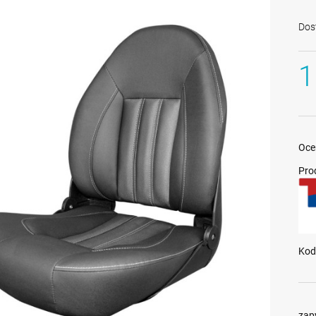
Dos
1
Oce
Pro
Kod
zap