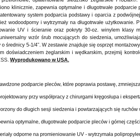
Seria BLACK Knaga do
Seria BLACK Obrotowa
ono klinicznie, zapewnia optymalne i długotrwałe podparcie p
łodzi składana ze stali
podstawa fotela z
nierdzewnej - dł. 115
blokadą obrotu pod
patentowany system podparcia podstawy i oparcia z podwójne
249,99 zł
249,99 zł
mm
nogę fotela 2-3/8 cala
nież wodoodporny i wytrzymały na długotrwałe użytkowanie. P
owanie UV i ścieranie oraz pokryty 30-oz. winylem klasy 
+
+
uniwersalny wzór śrub mocujących do siedzenia, umożliwi
szt.
szt.
-
-
o średnicy 5-1/4". W zestawie znajduje się osprzęt montażowy ze
m doświadczeniem żeglarskim i wędkarskim, przejmij kontrol
DO KOSZYKA
DO KOSZYKA
SS.
Wyprodukowano w USA.
awdzone podparcie pleców, które poprawia postawę, zmniejsza
rojektowany przy współpracy z chirurgami kręgosłupa i ekspe
orzony do długich sesji siedzenia i powtarzających się ruchów
ewnia optymalne, długotrwałe podparcie pleców i górnej części
eriały odporne na promieniowanie UV - wytrzymała polipropyl