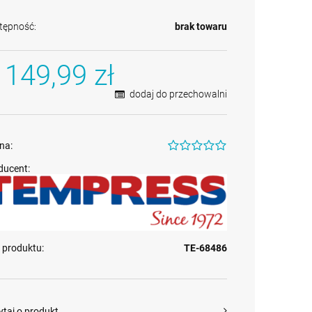
tępność:
brak towaru
 149,99 zł
dodaj do przechowalni
na:
ducent:
 produktu:
TE-68486
ytaj o produkt