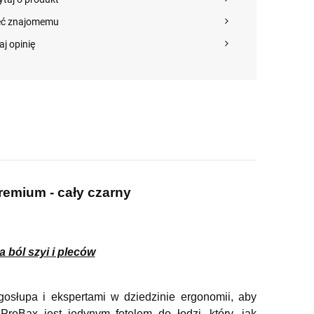
eć znajomemu
aj opinię
emium - cały czarny
a ból szyi i pleców
osłupa i ekspertami w dziedzinie ergonomii, aby
roBax jest jedynym fotelem do łodzi, który, jak