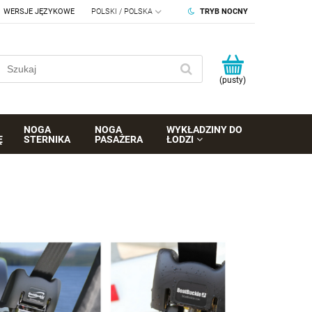
WERSJE JĘZYKOWE
TRYB NOCNY
(pusty)
NOGA
NOGA
WYKŁADZINY DO
Ę
STERNIKA
PASAŻERA
ŁODZI