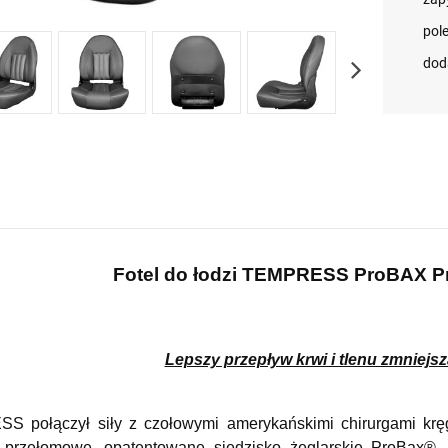
pol
dod
Fotel do łodzi TEMPRESS ProBAX Pr
Lepszy przepływ krwi i tlenu zmniejsz
 połączył siły z czołowymi amerykańskimi chirurgami kręg
 przełomowe, opatentowane siedzisko żeglarskie ProBax®. P