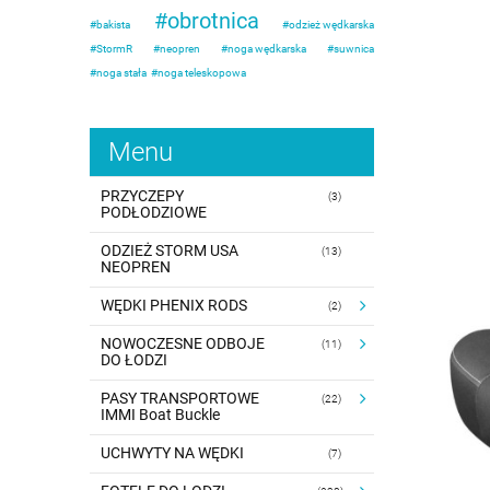
obrotnica
bakista
odzież wędkarska
StormR
neopren
noga wędkarska
suwnica
noga stała
noga teleskopowa
Menu
PRZYCZEPY
(3)
PODŁODZIOWE
ODZIEŻ STORM USA
(13)
NEOPREN
WĘDKI PHENIX RODS
(2)
NOWOCZESNE ODBOJE
(11)
DO ŁODZI
PASY TRANSPORTOWE
(22)
IMMI Boat Buckle
UCHWYTY NA WĘDKI
(7)