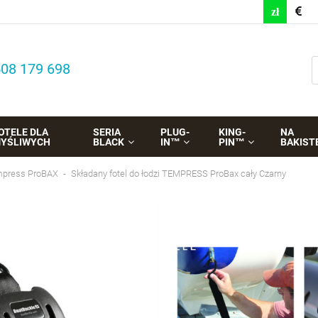
508 179 698
OTELE DLA
SERIA
PLUG-
KING-
NA
YŚLIWYCH
BLACK
IN™
PIN™
BAKIST
press ProBAX
Składany fotel do łodzi TEMPRESS ProBax cały Czarny