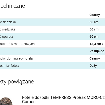
techniczne
Czarny
ć siedziska
50 cm
ć siedziska
50 cm
 oparcia
60 cm
 otworów montażowych
13,3 cm x 
Pasuje do
olor dominujący fotela
Czarny
ozmiar fotela
Duży
kty powiązane
Fotele do łódki TEMPRESS ProBax MORO-Cz
Carbon