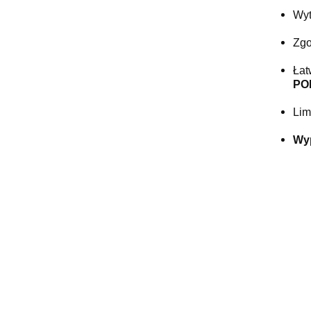
Wyt
Zgo
Łat
PO
Lim
Wy