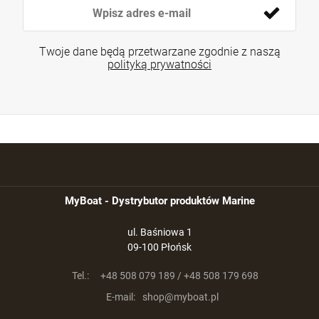
Twoje dane będą przetwarzane zgodnie z naszą
polityką prywatności
MyBoat - Dystrybutor produktów Marine
ul. Baśniowa 1
09-100 Płońsk
Tel.:
+48 508 079 189 / +48 508 179 698
E-mail:
shop@myboat.pl