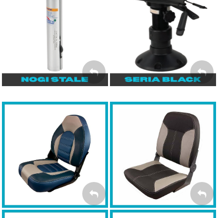
Seria BLACK
Nogi bez regulacji
wysokości
NOGI W
KOLORZE
NOGI STAŁE
CZARNYM
Fotele SPRINGFIELD
Fotele SPRINGFIELD
Premium Sport
Skipper
FOTELE
FOTELE SKIPPER
PREMSPORT