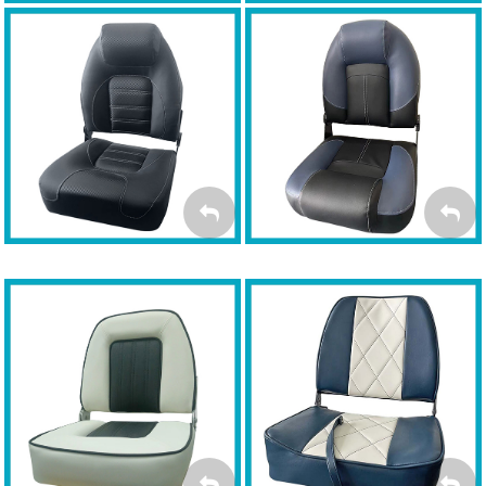
MYBOAT BASS Premium
MYBOAT OEM Premium
BASS PREMIUM
OEM PREMIUM
MYBOAT Economy Plus
MYBOAT Economy
ECONOMY PLUS
ECONOMY