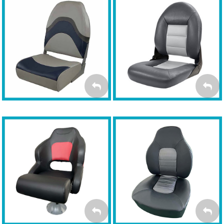
Fotele TEMPRESS Navi
Fotele SPRINGFIELD
Folding
Style
FOTELE
FOTELE
NAVISTYLE
FOLDING
MYBOAT Kubełkowy
MYBOAT Fish Pro
FISH PRO
FLIP-UP