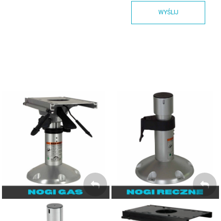
WYŚLIJ
Nogi regulowane GAS /
Nogi regulowane ręcznie
Teleskop
NOGI RĘCZNE
NOGI GAS /
TELESKOP