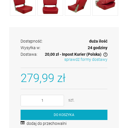
Dostępność:
duża ilość
Wysyłka w:
24 godziny
Dostawa:
20,00 zł
- Inpost Kurier
(Polska)
sprawdź formy dostawy
Cena nie zawiera ewentualnych kosztów płatności
279,99 zł
szt.
Seria BLACK Knaga do łodzi składana ze
stali nierdzewnej - dł. 115 mm
DO KOSZYKA
249,99 zł
dodaj do przechowalni